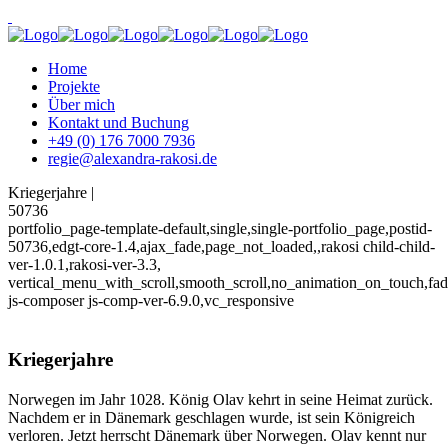
Home
Projekte
Über mich
Kontakt und Buchung
+49 (0) 176 7000 7936
regie@alexandra-rakosi.de
Kriegerjahre |
50736
portfolio_page-template-default,single,single-portfolio_page,postid-
50736,edgt-core-1.4,ajax_fade,page_not_loaded,,rakosi child-child-
ver-1.0.1,rakosi-ver-3.3,
vertical_menu_with_scroll,smooth_scroll,no_animation_on_touch,fa
js-composer js-comp-ver-6.9.0,vc_responsive
Kriegerjahre
Norwegen im Jahr 1028. König Olav kehrt in seine Heimat zurück.
Nachdem er in Dänemark geschlagen wurde, ist sein Königreich
verloren. Jetzt herrscht Dänemark über Norwegen. Olav kennt nur