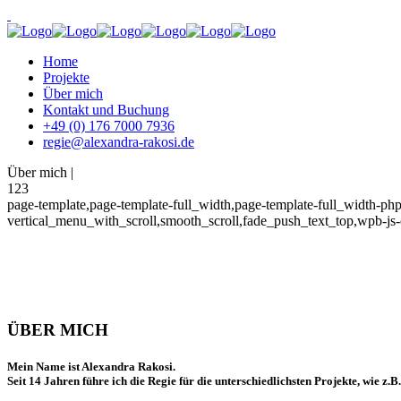
Home
Projekte
Über mich
Kontakt und Buchung
+49 (0) 176 7000 7936
regie@alexandra-rakosi.de
Über mich |
123
page-template,page-template-full_width,page-template-full_width-php,
vertical_menu_with_scroll,smooth_scroll,fade_push_text_top,wpb-js
ÜBER MICH
Mein Name ist Alexandra Rakosi.
Seit 14 Jahren führe ich die Regie für die unterschiedlichsten Projekte, wie z