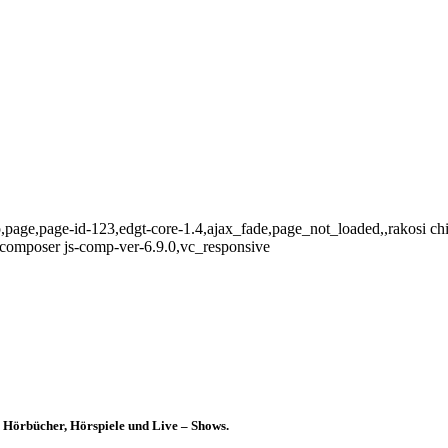
page,page-id-123,edgt-core-1.4,ajax_fade,page_not_loaded,,rakosi chil
-composer js-comp-ver-6.9.0,vc_responsive
.B. Hörbücher, Hörspiele und Live – Shows.