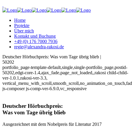
Home
Projekte
Über mich
Kontakt und Buchung
+49 (0) 176 7000 7936
regie@alexandra-rakosi.de
Deutscher Hörbuchpreis: Was vom Tage übrig blieb |
50202
portfolio_page-template-default,single,single-portfolio_page,postid-
50202,edgt-core-1.4,ajax_fade,page_not_loaded,,rakosi child-child-
ver-1.0.1,rakosi-ver-3.3,
vertical_menu_with_scroll,smooth_scroll,no_animation_on_touch,fa
js-composer js-comp-ver-6.9.0,vc_responsive
Deutscher Hörbuchpreis:
Was vom Tage übrig blieb
Ausgezeichnet mit dem Nobelpreis für Literatur 2017