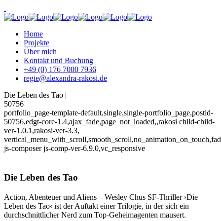
Home
Projekte
Über mich
Kontakt und Buchung
+49 (0) 176 7000 7936
regie@alexandra-rakosi.de
Die Leben des Tao |
50756
portfolio_page-template-default,single,single-portfolio_page,postid-
50756,edgt-core-1.4,ajax_fade,page_not_loaded,,rakosi child-child-
ver-1.0.1,rakosi-ver-3.3,
vertical_menu_with_scroll,smooth_scroll,no_animation_on_touch,fa
js-composer js-comp-ver-6.9.0,vc_responsive
Die Leben des Tao
Action, Abenteuer und Aliens – Wesley Chus SF-Thriller ›Die
Leben des Tao‹ ist der Auftakt einer Trilogie, in der sich ein
durchschnittlicher Nerd zum Top-Geheimagenten mausert.