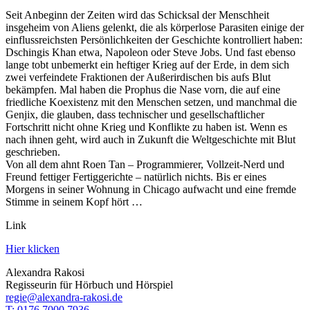
Seit Anbeginn der Zeiten wird das Schicksal der Menschheit
insgeheim von Aliens gelenkt, die als körperlose Parasiten einige der
einflussreichsten Persönlichkeiten der Geschichte kontrolliert haben:
Dschingis Khan etwa, Napoleon oder Steve Jobs. Und fast ebenso
lange tobt unbemerkt ein heftiger Krieg auf der Erde, in dem sich
zwei verfeindete Fraktionen der Außerirdischen bis aufs Blut
bekämpfen. Mal haben die Prophus die Nase vorn, die auf eine
friedliche Koexistenz mit den Menschen setzen, und manchmal die
Genjix, die glauben, dass technischer und gesellschaftlicher
Fortschritt nicht ohne Krieg und Konflikte zu haben ist. Wenn es
nach ihnen geht, wird auch in Zukunft die Weltgeschichte mit Blut
geschrieben.
Von all dem ahnt Roen Tan – Programmierer, Vollzeit-Nerd und
Freund fettiger Fertiggerichte – natürlich nichts. Bis er eines
Morgens in seiner Wohnung in Chicago aufwacht und eine fremde
Stimme in seinem Kopf hört …
Link
Hier klicken
Alexandra Rakosi
Regisseurin für Hörbuch und Hörspiel
regie@alexandra-rakosi.de
T: 0176 7000 7936