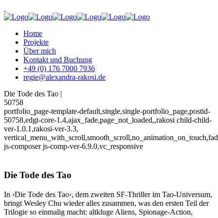
Home
Projekte
Über mich
Kontakt und Buchung
+49 (0) 176 7000 7936
regie@alexandra-rakosi.de
Die Tode des Tao |
50758
portfolio_page-template-default,single,single-portfolio_page,postid-
50758,edgt-core-1.4,ajax_fade,page_not_loaded,,rakosi child-child-
ver-1.0.1,rakosi-ver-3.3,
vertical_menu_with_scroll,smooth_scroll,no_animation_on_touch,fa
js-composer js-comp-ver-6.9.0,vc_responsive
Die Tode des Tao
In ›Die Tode des Tao‹, dem zweiten SF-Thriller im Tao-Universum,
bringt Wesley Chu wieder alles zusammen, was den ersten Teil der
Trilogie so einmalig macht: altkluge Aliens, Spionage-Action,